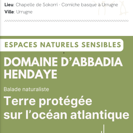
Lieu
: Chapelle de Sokorri - Corniche basque à Urrugne
Ville
: Urrugne