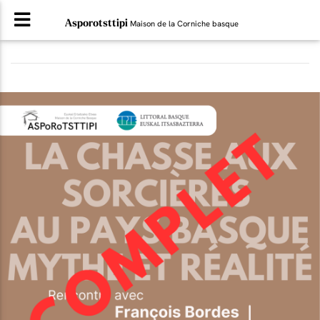
Asporotsttipi
Maison de la Corniche basque