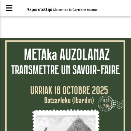
Asporotsttipi
Maison de la Corniche basque