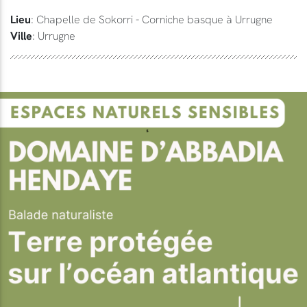
Lieu
: Chapelle de Sokorri - Corniche basque à Urrugne
Ville
: Urrugne