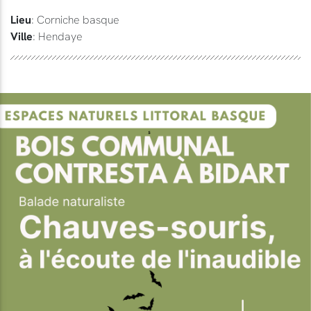
Lieu
: Corniche basque
Ville
: Hendaye