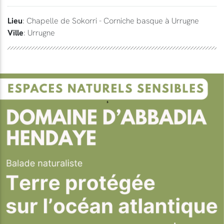
Lieu
: Chapelle de Sokorri - Corniche basque à Urrugne
Ville
: Urrugne