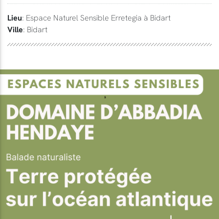
Lieu
: Espace Naturel Sensible Erretegia à Bidart
Ville
: Bidart