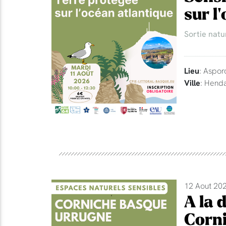
sur l
Sortie natu
Lieu
: Aspor
Ville
: Hend
12 Aout 202
A la 
Corni