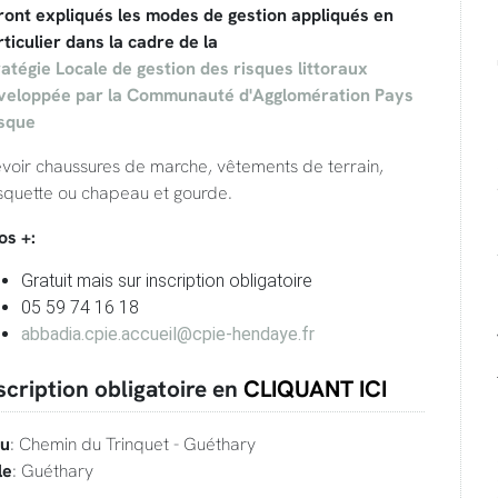
ront expliqués les modes de gestion appliqués en
ticulier dans la cadre de la
ratégie Locale de gestion des risques littoraux
veloppée par la Communauté d'Agglomération Pays
sque
évoir chaussures de marche, vêtements de terrain,
squette ou chapeau et gourde.
os +:
Gratuit mais sur inscription obligatoire
05 59 74 16 18
abbadia.cpie.accueil@cpie-hendaye.fr
scription obligatoire en
CLIQUANT ICI
eu
: Chemin du Trinquet - Guéthary
le
: Guéthary