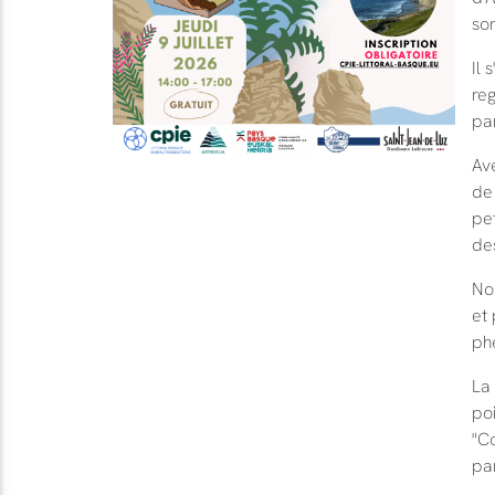
sor
Il 
re
par
Av
de
pet
des
Nou
et
phé
La 
poi
"Co
par