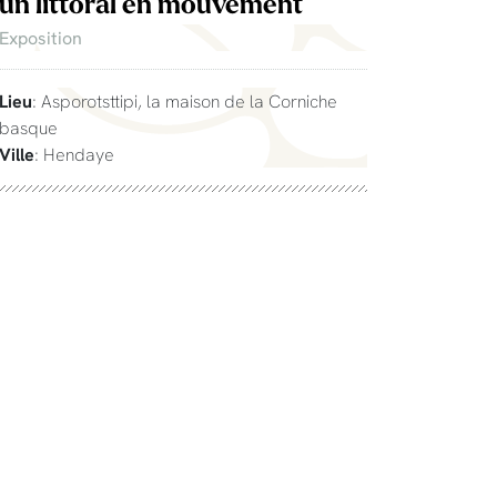
un littoral en mouvement
Exposition
Lieu
: Asporotsttipi, la maison de la Corniche
basque
Ville
: Hendaye