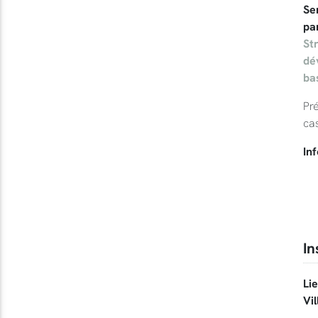
Se
par
St
dé
ba
Pr
ca
Inf
In
Li
Vil