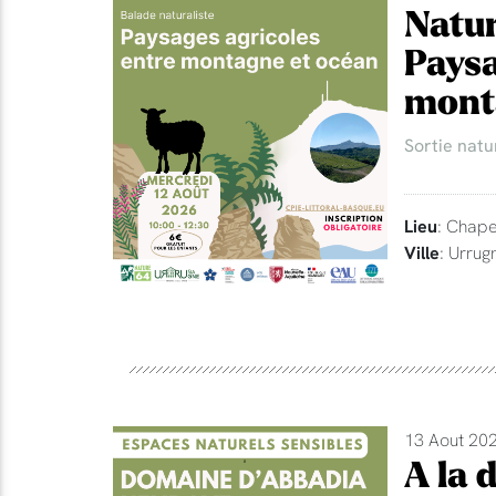
Natur
Paysa
mont
Sortie natu
Lieu
: Chape
Ville
: Urrug
13 Aout 202
A la 