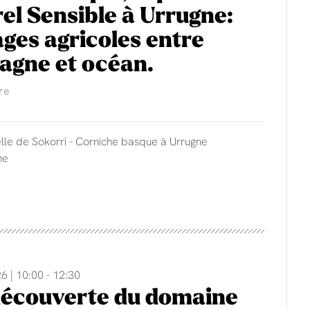
el Sensible à Urrugne:
ges agricoles entre
agne et océan.
re
lle de Sokorri - Corniche basque à Urrugne
ne
6 | 10:00 - 12:30
découverte du domaine