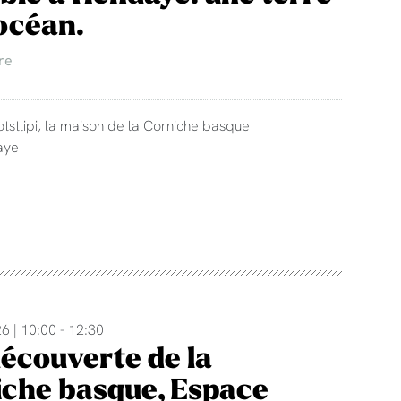
'océan.
re
otsttipi, la maison de la Corniche basque
aye
6 | 10:00 - 12:30
découverte de la
che basque, Espace