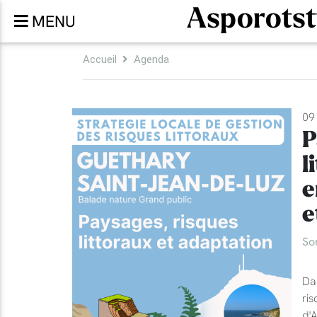
Asporotst
MENU
Accueil
Agenda
09 
P
l
e
e
So
Da
ri
d'