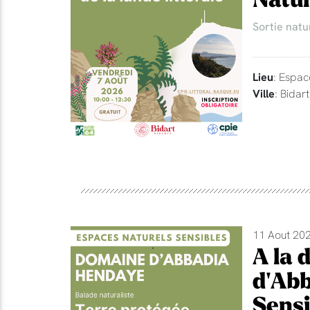
Sortie natu
Lieu
: Espac
Ville
: Bidart
11 Aout 202
A la 
d'Abb
Sensi