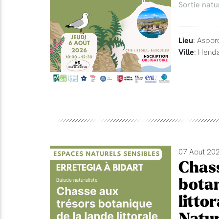
Sortie natu
Lieu
: Aspor
Ville
: Hend
07 Aout 202
Chass
botan
litto
Natur