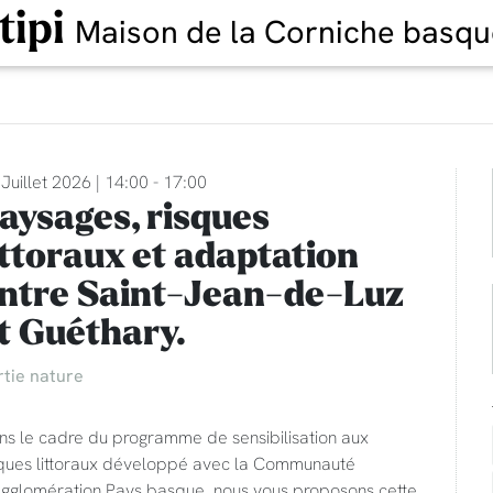
tipi
Maison de la Corniche basqu
Juillet 2026 | 14:00 - 17:00
aysages, risques
ittoraux et adaptation
ntre Saint-Jean-de-Luz
t Guéthary.
rtie nature
ns le cadre du programme de sensibilisation aux
sques littoraux développé avec la Communauté
Agglomération Pays basque, nous vous proposons cette