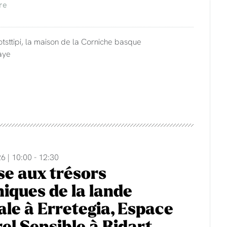
re
otsttipi, la maison de la Corniche basque
aye
6 | 10:00 - 12:30
e aux trésors
iques de la lande
rale à Erretegia, Espace
el Sensible à Bidart.