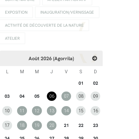
EXPOSITION
INAUGURATION/VERNISSAGE
ACTIVITÉ DE DÉCOUVERTE DE LA NATURE
ATELIER
Août 2026 (Agorrila)
L
M
M
J
V
S
D
01
02
03
04
05
06
07
08
09
10
11
12
13
14
15
16
21
22
23
17
18
19
20
24
25
26
27
28
29
30