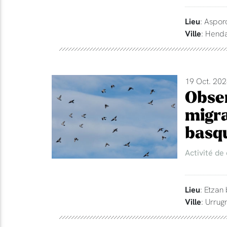
Lieu
: Aspor
Ville
: Hend
19 Oct. 202
Obser
migra
basq
Activité de
Lieu
: Etzan
Ville
: Urrug