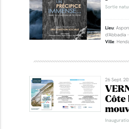
Sortie natu
Lieu
: Aspor
d'Abbadia 
Ville
: Hend
26 Sept. 20
VERN
Côte 
mouv
Inaugurati