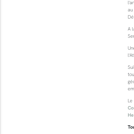
l'a
au 
Dé
A 
Sen
Une
l'A
Sui
tou
géo
em
Le
Co
He
Tou