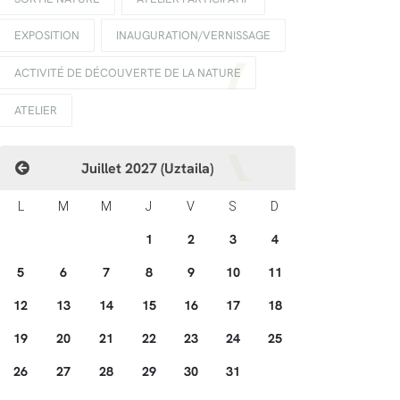
EXPOSITION
INAUGURATION/VERNISSAGE
ACTIVITÉ DE DÉCOUVERTE DE LA NATURE
ATELIER
Juillet 2027 (Uztaila)
L
M
M
J
V
S
D
1
2
3
4
5
6
7
8
9
10
11
12
13
14
15
16
17
18
19
20
21
22
23
24
25
26
27
28
29
30
31