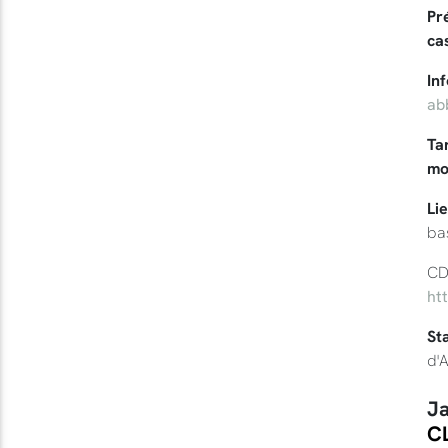
Pr
ca
In
ab
Tar
mo
Li
ba
CD
ht
St
d'
Ja
CL