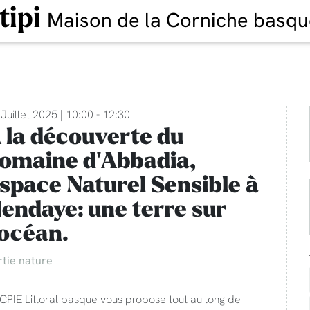
tipi
Maison de la Corniche basqu
Juillet 2025 | 10:00 - 12:30
 la découverte du
omaine d'Abbadia,
space Naturel Sensible à
endaye: une terre sur
'océan.
rtie nature
CPIE Littoral basque vous propose tout au long de