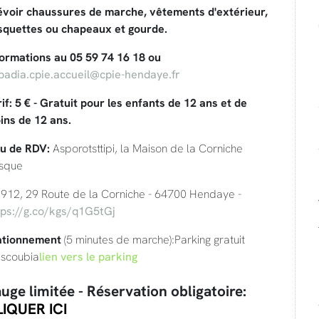
évoir chaussures de marche, vêtements d'extérieur,
squettes ou chapeaux et gourde.
formations au 05 59 74 16 18 ou
badia.cpie.accueil@cpie-hendaye.fr
if: 5 € - Gratuit pour les enfants de 12 ans et de
ins de 12 ans.
eu de RDV:
Asporotsttipi, la Maison de la Corniche
sque
912, 29 Route de la Corniche - 64700 Hendaye -
tps://g.co/kgs/q1G5tGj
ationnement
(5 minutes de marche):Parking gratuit
Ascoubia
lien vers le parking
uge limitée - Réservation obligatoire:
IQUER ICI