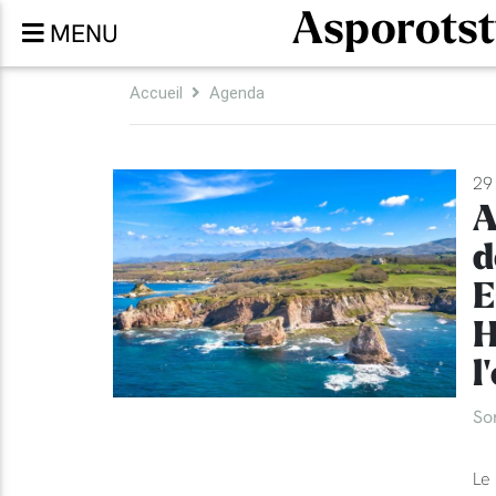
Asporotst
MENU
Accueil
Agenda
29 
A
d
E
H
l
So
Le 