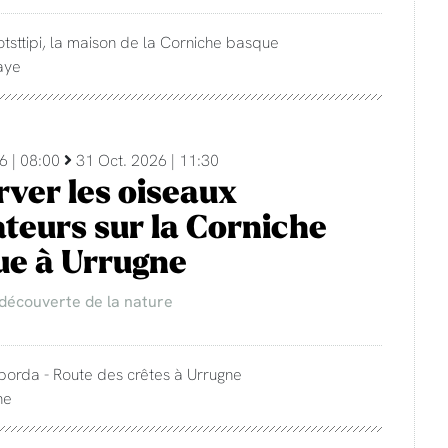
otsttipi, la maison de la Corniche basque
aye
6 | 08:00
31 Oct. 2026 | 11:30
ver les oiseaux
teurs sur la Corniche
ue à Urrugne
 découverte de la nature
 borda - Route des crêtes à Urrugne
ne