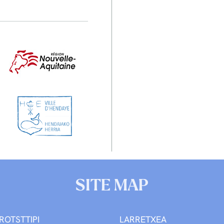
SITE MAP
ROTSTTIPI
LARRETXEA