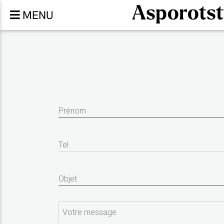
Asporotst
MENU
Prénom
Tel.
Objet
Votre message