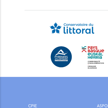
CPIE
ASPO