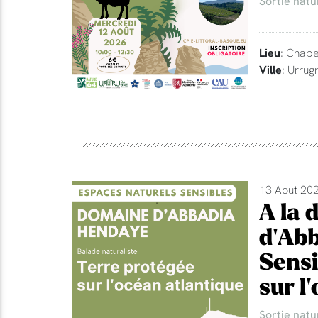
Sortie natu
Lieu
: Chape
Ville
: Urrug
13 Aout 202
A la 
d'Abb
Sensi
sur l
Sortie natu