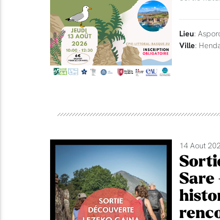
Lieu
: Aspor
Ville
: Hend
14 Aout 202
Sorti
Sare 
histo
renco