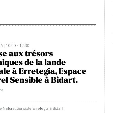
6 | 10:00 - 12:30
e aux trésors
iques de la lande
rale à Erretegia, Espace
el Sensible à Bidart.
re
e Naturel Sensible Erretegia à Bidart