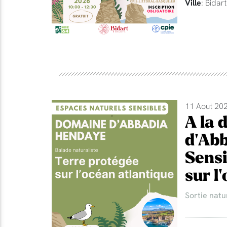
Ville
: Bidart
11 Aout 202
A la 
d'Abb
Sensi
sur l
Sortie natu