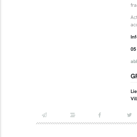
frai
Act
ac
Inf
05
ab
G
Li
Vil