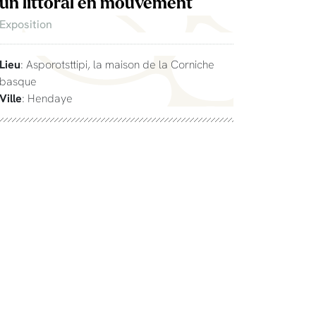
un littoral en mouvement
Exposition
Lieu
: Asporotsttipi, la maison de la Corniche
basque
Ville
: Hendaye