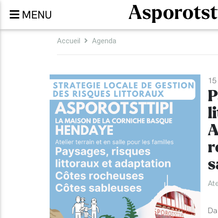
Asporotst
MENU
Accueil
Agenda
15 
P
l
A
r
s
Ate
Da