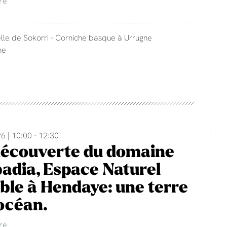
re
lle de Sokorri - Corniche basque à Urrugne
ne
6 | 10:00 - 12:30
découverte du domaine
adia, Espace Naturel
ble à Hendaye: une terre
'océan.
re