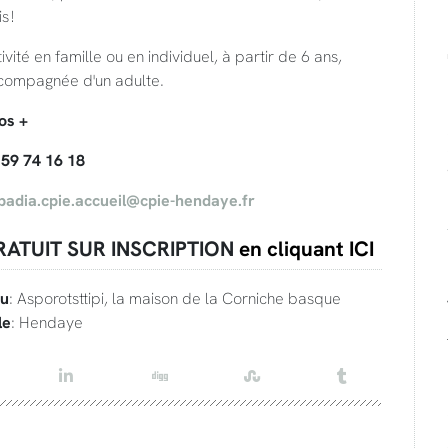
s !
ivité en famille ou en individuel, à partir de 6 ans,
compagnée d'un adulte.
os +
 59 74 16 18
badia.cpie.accueil@cpie-hendaye.fr
RATUIT SUR INSCRIPTION
en cliquant ICI
eu
: Asporotsttipi, la maison de la Corniche basque
le
: Hendaye