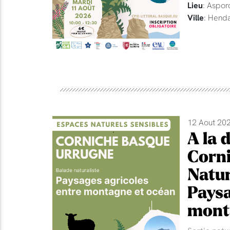
Lieu
: Aspor
Ville
: Hend
12 Aout 202
A la 
Corni
Natur
Paysa
mont