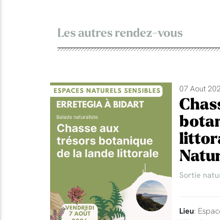
Les autres rendez-vous
07 Aout 202
Chass
botan
litto
Natur
Sortie natu
Lieu
: Espac