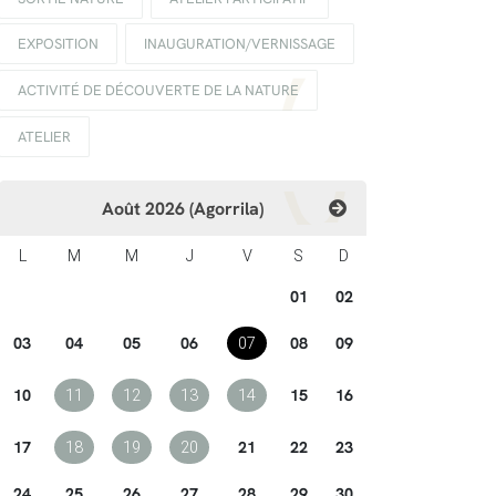
EXPOSITION
INAUGURATION/VERNISSAGE
ACTIVITÉ DE DÉCOUVERTE DE LA NATURE
ATELIER
Août 2026 (Agorrila)
L
M
M
J
V
S
D
01
02
03
04
05
06
08
09
07
10
15
16
11
12
13
14
17
21
22
23
18
19
20
24
25
26
27
28
29
30