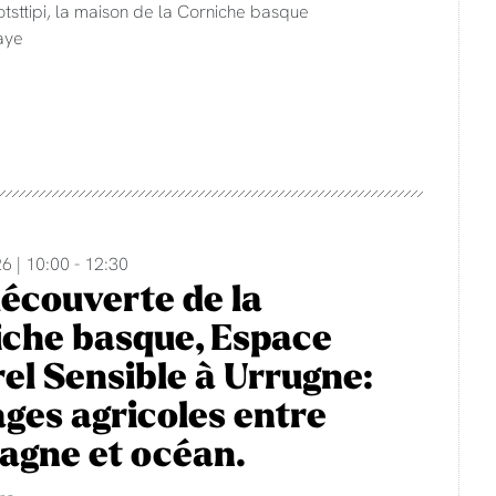
otsttipi, la maison de la Corniche basque
aye
6 | 10:00 - 12:30
découverte de la
che basque, Espace
el Sensible à Urrugne:
ges agricoles entre
agne et océan.