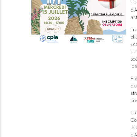
ri
d'
act
Tra
cha
« c
déc
scè
idé
En
d'u
str
co
L'a
Co
la 
d'A