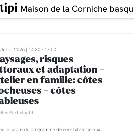
tipi
Maison de la Corniche basqu
Juillet 2026 | 14:30 - 17:00
aysages, risques
ittoraux et adaptation -
telier en famille: côtes
ocheuses - côtes
ableuses
lier Participatif
ns le cadre du programme de sensibilisation aux