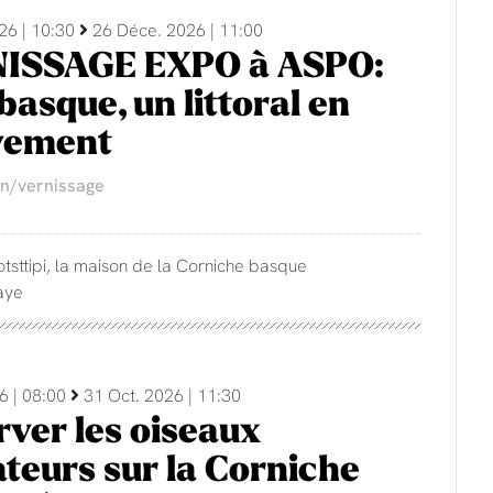
26 | 10:30
26 Déce. 2026 | 11:00
ISSAGE EXPO à ASPO:
basque, un littoral en
ement
on/vernissage
otsttipi, la maison de la Corniche basque
aye
6 | 08:00
31 Oct. 2026 | 11:30
ver les oiseaux
teurs sur la Corniche