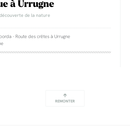
ue à Urrugne
 découverte de la nature
 borda - Route des crêtes à Urrugne
ne
REMONTER