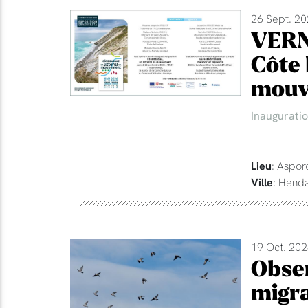
26 Sept. 20
VERN
Côte 
mouv
Inaugurati
Lieu
: Aspor
Ville
: Hend
19 Oct. 202
Obser
migra