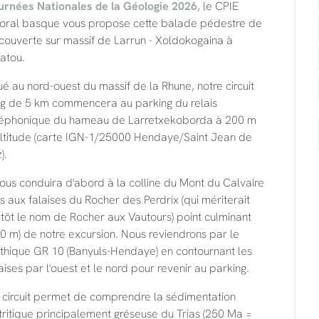
urnées Nationales de la Géologie 2026
, le CPIE
ttoral basque vous propose cette balade pédestre de
couverte sur massif de Larrun - Xoldokogaina à
iatou.
ué au nord-ouest du massif de la Rhune, notre circuit
ng de 5 km commencera au parking du relais
léphonique du hameau de Larretxekoborda à 200 m
altitude (carte IGN-1/25000 Hendaye/Saint Jean de
).
nous conduira d'abord à la colline du Mont du Calvaire
s aux falaises du Rocher des Perdrix (qui mériterait
tôt le nom de Rocher aux Vautours) point culminant
0 m) de notre excursion. Nous reviendrons par le
thique GR 10 (Banyuls-Hendaye) en contournant les
aises par l'ouest et le nord pour revenir au parking.
 circuit permet de comprendre la sédimentation
ritique principalement gréseuse du Trias (250 Ma =