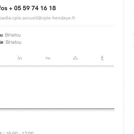
fos + 05 59 74 16 18
badia.cpie.accueil@cpie-hendaye.fr
eu
: Biriatou
le
: Biriatou
6 | 15:00 - 17:00