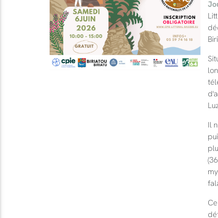
Jo
Li
dé
Bir
Sit
lo
té
d'
Luz
Il 
pui
plu
(36
my
fal
Ce
dét