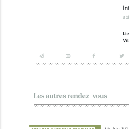
In
ab
Li
Vil
Les autres rendez-vous
06 Juin 202