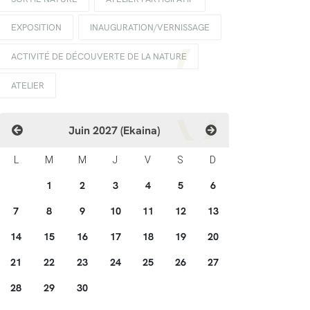
EXPOSITION
INAUGURATION/VERNISSAGE
ACTIVITÉ DE DÉCOUVERTE DE LA NATURE
ATELIER
Juin 2027 (Ekaina)
L
M
M
J
V
S
D
1
2
3
4
5
6
7
8
9
10
11
12
13
14
15
16
17
18
19
20
21
22
23
24
25
26
27
28
29
30