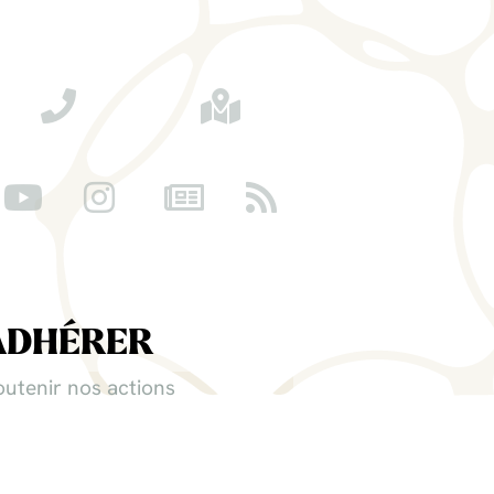
ADHÉRER
outenir nos actions