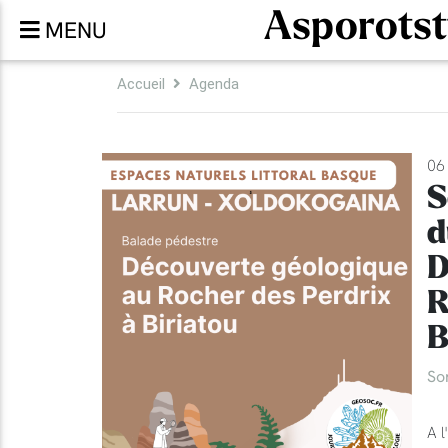
Asporotst
MENU
Accueil
Agenda
06 
S
d
D
R
B
So
A l