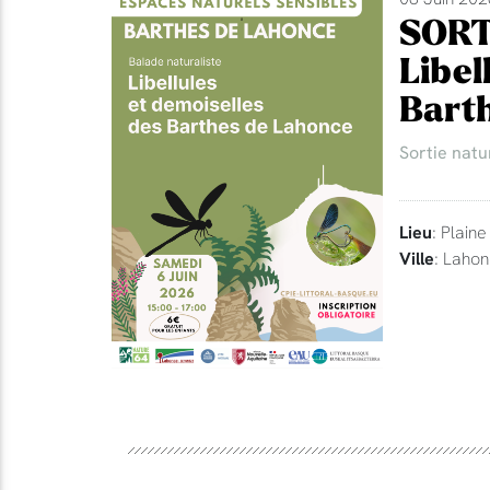
SORT
Libel
Bart
Sortie natu
Lieu
: Plain
Ville
: Laho