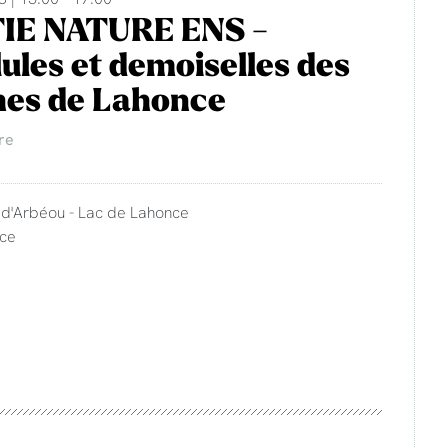
IE NATURE ENS -
lules et demoiselles des
hes de Lahonce
re
e d'Arbéou - Lac de Lahonce
nce