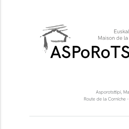
Asporotsttipi, M
Route de la Cornich