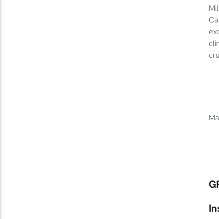
Mil
Ca
exc
cli
cru
Ma
G
In