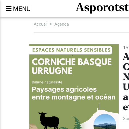
Asporotst
MENU
Accueil
Agenda
15 
A
C
N
U
a
e
So