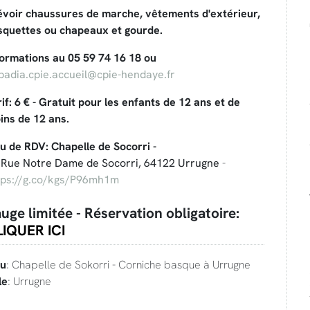
évoir chaussures de marche, vêtements d'extérieur,
squettes ou chapeaux et gourde.
formations au 05 59 74 16 18 ou
badia.cpie.accueil@cpie-hendaye.fr
if: 6 € - Gratuit pour les enfants de 12 ans et de
ins de 12 ans.
eu de RDV: Chapelle de Socorri -
 Rue Notre Dame de Socorri, 64122 Urrugne
-
tps://g.co/kgs/P96mh1m
uge limitée - Réservation obligatoire:
IQUER ICI
eu
: Chapelle de Sokorri - Corniche basque à Urrugne
le
: Urrugne