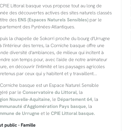
CPIE Littoral basque vous propose tout au long de
nnée des découvertes actives des sites naturels classés
titre des
ENS (Espaces Naturels Sensibles)
par le
partement des Pyrénées-Atlantiques.
puis la chapelle de Sokorri proche du bourg d'Urrugne
à l'intérieur des terres, la Corniche basque offre une
nde diversité d'ambiances, de milieux qui incitent à
endre son temps pour, avec l'aide de notre animateur
ure, en découvrir l'intimité et les paysages agricoles
retenus par ceux qui y habitent et y travaillent...
 Corniche basque est un Espace Naturel Sensible
géré par le
Conservatoire du Littoral
, la
gion Nouvelle-Aquitaine
, le
Département 64
, la
mmunauté d'Agglomération Pays basque
, la
mmune de Urrugne
et le
CPIE Littoral basque.
t public - Famille