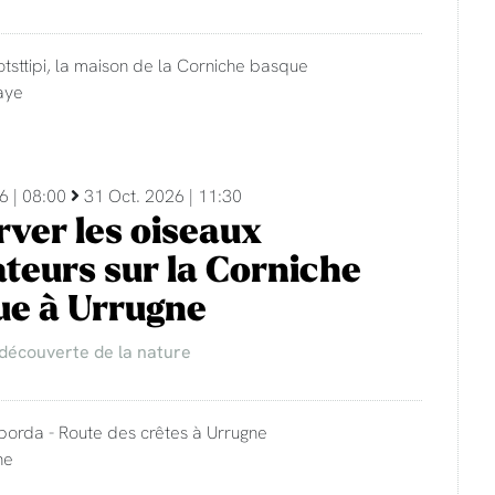
otsttipi, la maison de la Corniche basque
aye
6 | 08:00
31 Oct. 2026 | 11:30
ver les oiseaux
teurs sur la Corniche
ue à Urrugne
 découverte de la nature
 borda - Route des crêtes à Urrugne
ne