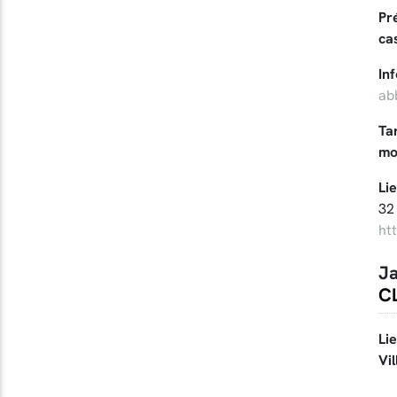
Pr
ca
In
ab
Tar
mo
Li
32
ht
Ja
CL
Li
Vil