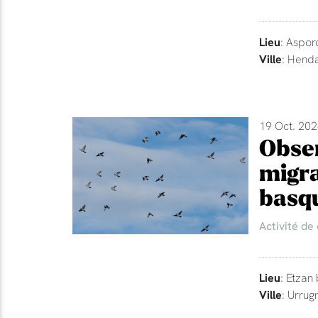
Lieu
: Aspor
Ville
: Hend
19 Oct. 202
Obser
migra
basq
Activité de
Lieu
: Etzan
Ville
: Urrug