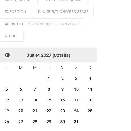
EXPOSITION
INAUGURATION/VERNISSAGE
ACTIVITÉ DE DÉCOUVERTE DE LA NATURE
ATELIER
Juillet 2027 (Uztaila)
L
M
M
J
V
S
D
1
2
3
4
5
6
7
8
9
10
11
12
13
14
15
16
17
18
19
20
21
22
23
24
25
26
27
28
29
30
31