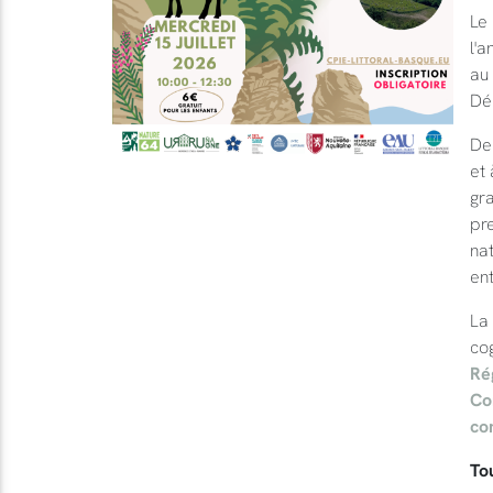
Le 
l'a
au 
Dé
De
et 
gra
pr
nat
ent
La
co
Ré
Co
co
Tou