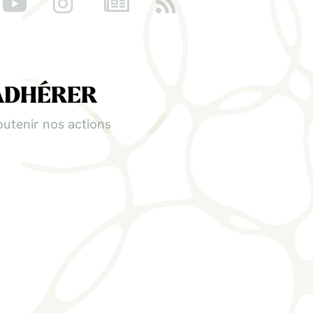
ADHÉRER
outenir nos actions