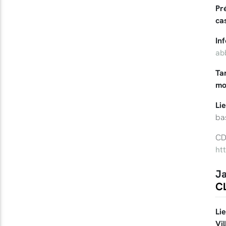
Pr
ca
In
ab
Tar
mo
Li
ba
CD
ht
Ja
CL
Li
Vil