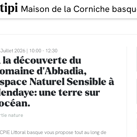
tipi
Maison de la Corniche basqu
Juillet 2026 | 10:00 - 12:30
 la découverte du
omaine d'Abbadia,
space Naturel Sensible à
endaye: une terre sur
'océan.
rtie nature
CPIE Littoral basque vous propose tout au long de