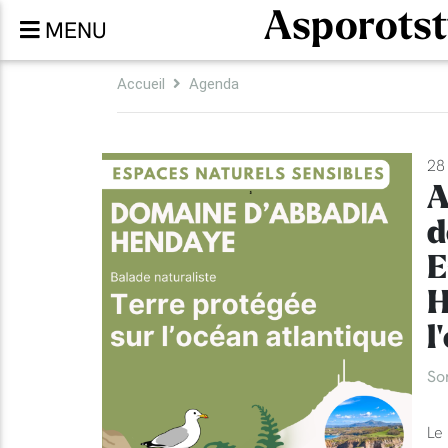
Asporotst
MENU
Accueil
Agenda
28 
A
d
E
H
l
So
Le 