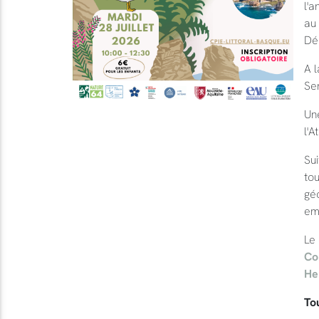
l'a
au 
Dé
A 
Sen
Une
l'A
Sui
tou
géo
em
Le
Co
He
Tou