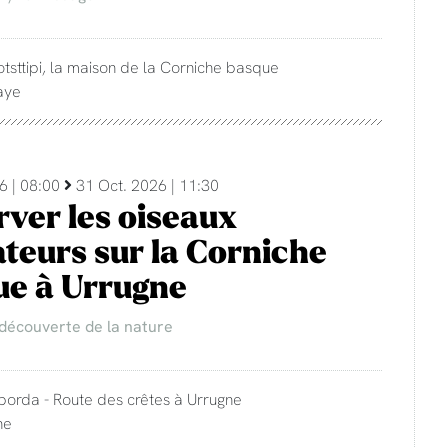
otsttipi, la maison de la Corniche basque
aye
6 | 08:00
31 Oct. 2026 | 11:30
ver les oiseaux
teurs sur la Corniche
ue à Urrugne
 découverte de la nature
 borda - Route des crêtes à Urrugne
ne