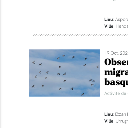
Lieu
: Aspor
Ville
: Hend
19 Oct. 202
Obser
migra
basq
Activité de
Lieu
: Etzan
Ville
: Urrug