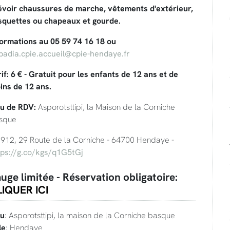
évoir chaussures de marche, vêtements d'extérieur,
squettes ou chapeaux et gourde.
formations au 05 59 74 16 18 ou
badia.cpie.accueil@cpie-hendaye.fr
if: 6 € - Gratuit pour les enfants de 12 ans et de
ins de 12 ans.
eu de RDV:
Asporotsttipi, la Maison de la Corniche
sque
912, 29 Route de la Corniche - 64700 Hendaye -
tps://g.co/kgs/q1G5tGj
uge limitée - Réservation obligatoire:
IQUER ICI
eu
: Asporotsttipi, la maison de la Corniche basque
le
: Hendaye