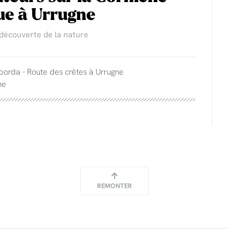
ue à Urrugne
 découverte de la nature
 borda - Route des crêtes à Urrugne
ne
REMONTER