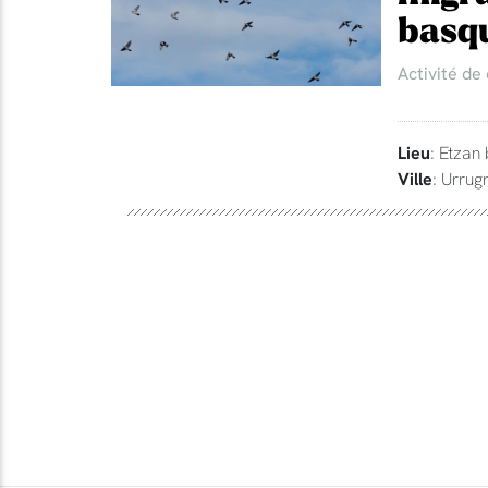
basq
Activité de
Lieu
: Etzan
Ville
: Urrug