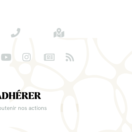
ADHÉRER
outenir nos actions