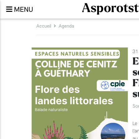
Asporotst
MENU
Accueil
Agenda
31 
E
s
F
s
So
Le 
l'a
au 