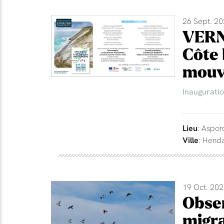
26 Sept. 20
VERN
Côte 
mouv
Inaugurati
Lieu
: Aspor
Ville
: Hend
19 Oct. 202
Obser
migra