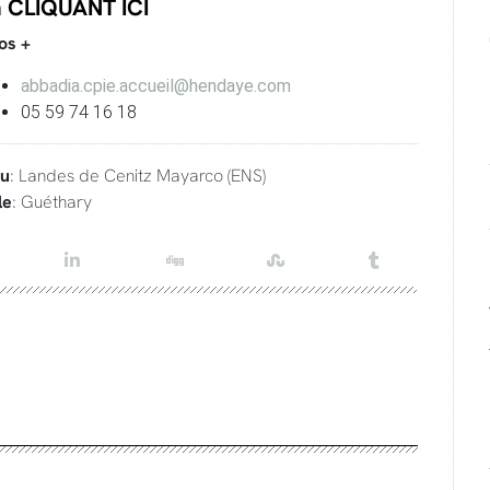
n
CLIQUANT ICI
os +
abbadia.cpie.accueil@hendaye.com
05 59 74 16 18
eu
: Landes de Cenitz Mayarco (ENS)
le
: Guéthary