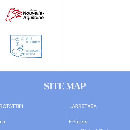
SITE MAP
ROTSTTIPI
LARRETXEA
da
Projets