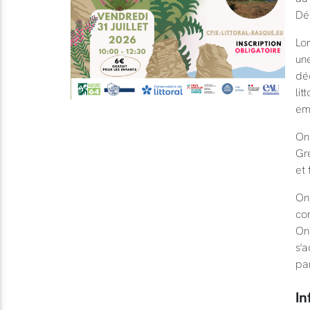
Dé
Lor
une
dé
lit
em
On 
Gr
et 
On 
co
On
s'a
par
In