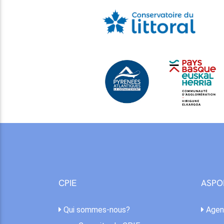
CPIE
ASPO
Qui sommes-nous?
Agen