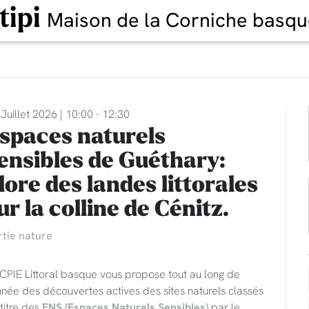
tipi
Maison de la Corniche basqu
Juillet 2026 | 10:00 - 12:30
spaces naturels
ensibles de Guéthary:
lore des landes littorales
ur la colline de Cénitz.
rtie nature
CPIE Littoral basque vous propose tout au long de
nnée des découvertes actives des sites naturels classés
titre des
ENS (Espaces Naturels Sensibles)
par le