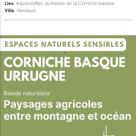
Lieu
: Asporotsttipi, la maison de la Corniche basque
Ville
: Hendaye